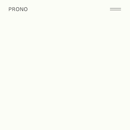
Prono Works
Kitchen Type